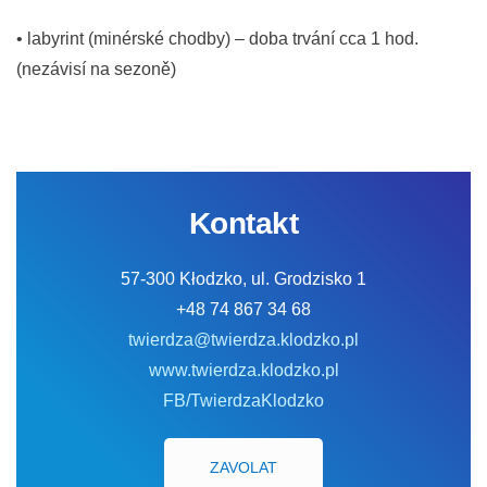
• labyrint (minérské chodby) – doba trvání cca 1 hod.
(nezávisí na sezoně)
Kontakt
57-300 Kłodzko, ul. Grodzisko 1
+48 74 867 34 68
twierdza@twierdza.klodzko.pl
www.twierdza.klodzko.pl
FB/TwierdzaKlodzko
ZAVOLAT