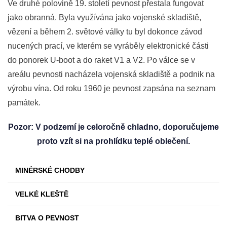
Ve druhé polovině 19. století pevnost přestala fungovat
jako obranná. Byla využívána jako vojenské skladiště,
vězení a během 2. světové války tu byl dokonce závod
nucených prací, ve kterém se vyráběly elektronické části
do ponorek U-boot a do raket V1 a V2. Po válce se v
areálu pevnosti nacházela vojenská skladiště a podnik na
výrobu vína. Od roku 1960 je pevnost zapsána na seznam
památek.
Pozor: V podzemí je celoročně chladno, doporučujeme
proto vzít si na prohlídku teplé oblečení.
MINÉRSKÉ CHODBY
VELKÉ KLEŠTĚ
BITVA O PEVNOST