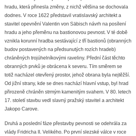
hradu, která přinesla změny, z nichž většina se dochovala
dodnes. V roce 1622 představil vratislavský architekt a
stavitel opevnění Valentin von Säbisch návrh na posílení
hradu a jeho přeměnu na bastionovou pevnost. V té době
vznikla korunní hradba sestávající z tří bastionů (obranných
budov postavených na předsunutých rozích hradeb)
chráněných trojúhelníkovými raveliny. Přední část těchto
obranných prvků je obrácena k severu. Tím směrem se
totiž nacházel otevřený prostor, jehož obrana byla nejtěžší.
Od jižní strany, kde se dnes nachází hlavní vstup, byl hrad
přirozeně chráněn strmým kamenitým svahem. V 80. letech
17. století stavbu vedl slavný pražský stavitel a architekt
Jakopo Carove.
Druhá a poslední fáze přestavby pevnosti se odehrála za
vlády Fridricha II. Velikého. Po první slezské válce v roce