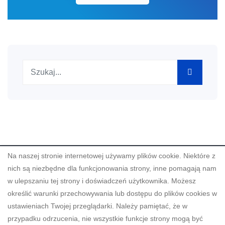
Szukaj
Na naszej stronie internetowej używamy plików cookie. Niektóre z
© 2008 -
2026 by Urząd Miasta w Kłodzku
nich są niezbędne dla funkcjonowania strony, inne pomagają nam
w ulepszaniu tej strony i doświadczeń użytkownika. Możesz
określić warunki przechowywania lub dostępu do plików cookies w
ustawieniach Twojej przeglądarki. Należy pamiętać, że w
przypadku odrzucenia, nie wszystkie funkcje strony mogą być
Projekt "Budowa innowacyjnych e-usług w Gminie