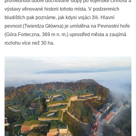
prohlédnout dobře dochované stopy po vojenské činnosti a
výstavy věnované historii tohoto místa. V podzemních
bludištích pak poznáme, jak kdysi vojáci žili. Hlavní
pevnost (Twierdza Główna) je umístěna na Pevnostní hoře
(Góra Forteczna, 369 m n. m.) uprostřed města a zaujímá
rozlohu více než 30 ha.