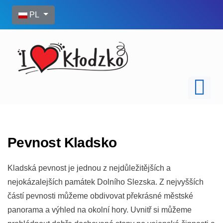
Wybierz swój język
PL
Pevnost Kladsko
Kladská pevnost je jednou z nejdůležitějších a
nejokázalejších památek Dolního Slezska. Z nejvyšších
částí pevnosti můžeme obdivovat překrásné městské
panorama a výhled na okolní hory. Uvnitř si můžeme