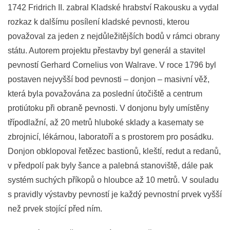
1742 Fridrich II. zabral Kladské hrabství Rakousku a vydal
rozkaz k dalšímu posílení kladské pevnosti, kterou
považoval za jeden z nejdůležitějších bodů v rámci obrany
státu. Autorem projektu přestavby byl generál a stavitel
pevností Gerhard Cornelius von Walrave. V roce 1796 byl
postaven nejvyšší bod pevnosti – donjon – masivní věž,
která byla považována za poslední útočiště a centrum
protiútoku při obraně pevnosti. V donjonu byly umístěny
třípodlažní, až 20 metrů hluboké sklady a kasematy se
zbrojnicí, lékárnou, laboratoří a s prostorem pro posádku.
Donjon obklopoval řetězec bastionů, kleští, redut a redanů,
v předpolí pak byly šance a palebná stanoviště, dále pak
systém suchých příkopů o hloubce až 10 metrů. V souladu
s pravidly výstavby pevností je každý pevnostní prvek vyšší
než prvek stojící před ním.