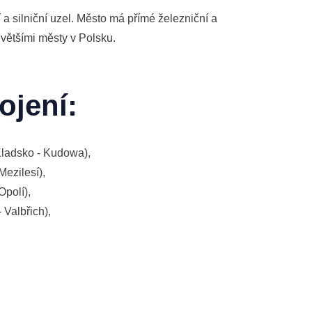
 a silniční uzel. Město má přímé železniční a
většími městy v Polsku.
ojení:
- Kladsko - Kudowa),
Mezilesí),
Opolí),
- Valbřich),