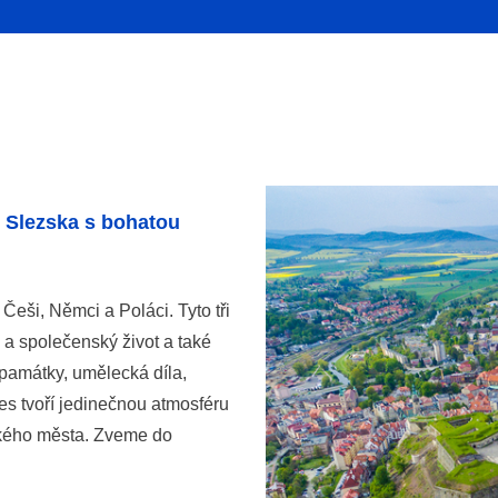
o Slezska s bohatou
Češi, Němci a Poláci. Tyto tři
 a společenský život a také
 památky, umělecká díla,
es tvoří jedinečnou atmosféru
ského města. Zveme do