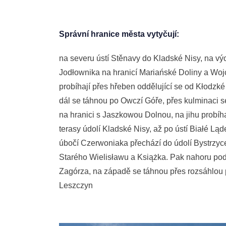
Správní hranice města vytyčují:
na severu ústí Stěnavy do Kladské Nisy, na vý
Jodłownika na hranicí Mariańské Doliny a Woj
probíhají přes hřeben oddělující se od Kłodzk
dál se táhnou po Owczí Góře, přes kulminaci s
na hranici s Jaszkowou Dolnou, na jihu probíha
terasy údolí Kladské Nisy, až po ústí Białé Lą
úbočí Czerwoniaka přechází do údolí Bystrzyc
Starého Wielisławu a Książka. Pak nahoru po
Zagórza, na západě se táhnou přes rozsáhlou 
Leszczyn