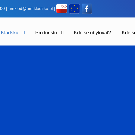
 00 |
umklod@um.klodzko.pl
|
 Kladsku
Pro turistu
Kde se ubytovat?
Kde se