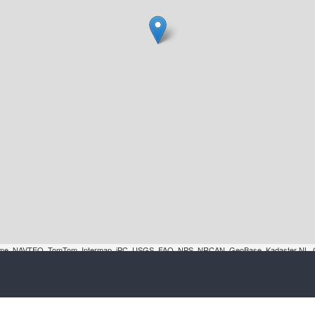
orme, NAVTEQ, TomTom, Intermap, iPC, USGS, FAO, NPS, NRCAN, GeoBase, Kadaster NL, Or