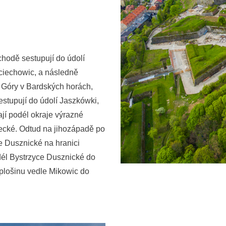
chodě sestupují do údolí
ciechowic, a následně
é Góry v Bardských horách,
estupují do údolí Jaszkówki,
jí podél okraje výrazné
decké. Odtud na jihozápadě po
e Dusznické na hranici
dél Bystrzyce Dusznické do
plošinu vedle Mikowic do