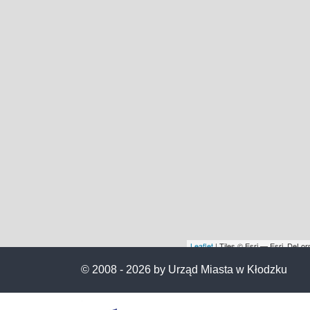
Leaflet
| Tiles © Esri — Esri, DeL
© 2008 -
2026 by Urząd Miasta w Kłodzku