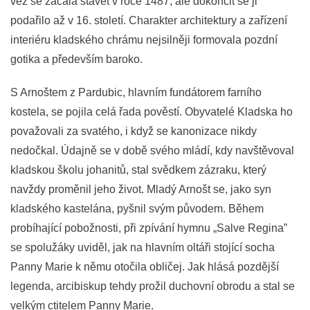
věž se začala stavět v roce 1487, ale dokončit se ji
podařilo až v 16. století. Charakter architektury a zařízení
interiéru kladského chrámu nejsilněji formovala pozdní
gotika a především baroko.
S Arnoštem z Pardubic, hlavním fundátorem farního
kostela, se pojila celá řada pověstí. Obyvatelé Kladska ho
považovali za svatého, i když se kanonizace nikdy
nedočkal. Údajně se v době svého mládí, kdy navštěvoval
kladskou školu johanitů, stal svědkem zázraku, který
navždy proměnil jeho život. Mladý Arnošt se, jako syn
kladského kastelána, pyšnil svým původem. Během
probíhající pobožnosti, při zpívání hymnu „Salve Regina”
se spolužáky uviděl, jak na hlavním oltáři stojící socha
Panny Marie k němu otočila obličej. Jak hlásá pozdější
legenda, arcibiskup tehdy prožil duchovní obrodu a stal se
velkým ctitelem Panny Marie.