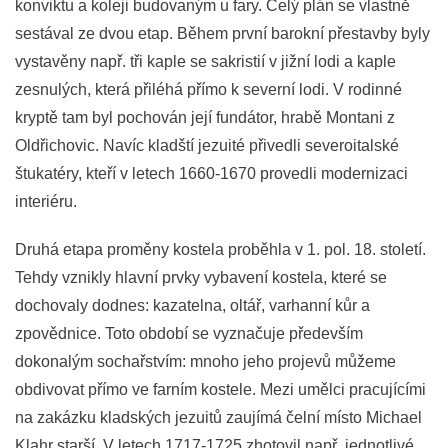
konviktu a koleji budovaným u fary. Celý plán se vlastně
sestával ze dvou etap. Během první barokní přestavby byly
vystavěny např. tři kaple se sakristií v jižní lodi a kaple
zesnulých, která přiléhá přímo k severní lodi. V rodinné
kryptě tam byl pochován její fundátor, hrabě Montani z
Oldřichovic. Navíc kladští jezuité přivedli severoitalské
štukatéry, kteří v letech 1660-1670 provedli modernizaci
interiéru.
Druhá etapa proměny kostela proběhla v 1. pol. 18. století.
Tehdy vznikly hlavní prvky vybavení kostela, které se
dochovaly dodnes: kazatelna, oltář, varhanní kůr a
zpovědnice. Toto období se vyznačuje především
dokonalým sochařstvím: mnoho jeho projevů můžeme
obdivovat přímo ve farním kostele. Mezi umělci pracujícími
na zakázku kladských jezuitů zaujímá čelní místo Michael
Klahr starší. V letech 1717-1725 zhotovil např. jednotlivé