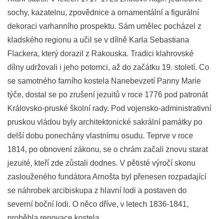
sochy, kazatelnu, zpovědnice a ornamentální a figurální
dekoraci varhanního prospektu. Sám umělec pocházel z
kladského regionu a učil se v dílně Karla Sebastiana
Flackera, který dorazil z Rakouska. Tradici klahrovské
dílny udržovali i jeho potomci, až do začátku 19. století. Co
se samotného farního kostela Nanebevzetí Panny Marie
týče, dostal se po zrušení jezuitů v roce 1776 pod patronát
Královsko-pruské školní rady. Pod vojensko-administrativní
pruskou vládou byly architektonické sakrální památky po
delší dobu ponechány vlastnímu osudu. Teprve v roce
1814, po obnovení zákonu, se o chrám začali znovu starat
jezuité, kteří zde zůstali dodnes. V pětisté výročí skonu
zaslouženého fundátora Arnošta byl přenesen rozpadající
se náhrobek arcibiskupa z hlavní lodi a postaven do
severní boční lodi. O něco dříve, v letech 1836-1841,
proběhla renovace kostela.