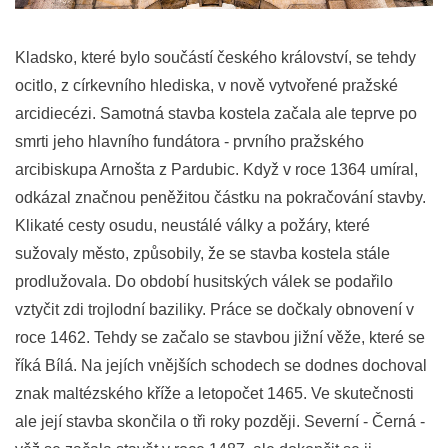
Kladsko, které bylo součástí českého království, se tehdy
ocitlo, z církevního hlediska, v nově vytvořené pražské
arcidiecézi. Samotná stavba kostela začala ale teprve po
smrti jeho hlavního fundátora - prvního pražského
arcibiskupa Arnošta z Pardubic. Když v roce 1364 umíral,
odkázal značnou peněžitou částku na pokračování stavby.
Klikaté cesty osudu, neustálé války a požáry, které
sužovaly město, způsobily, že se stavba kostela stále
prodlužovala. Do období husitských válek se podařilo
vztyčit zdi trojlodní baziliky. Práce se dočkaly obnovení v
roce 1462. Tehdy se začalo se stavbou jižní věže, které se
říká Bílá. Na jejích vnějších schodech se dodnes dochoval
znak maltézského kříže a letopočet 1465. Ve skutečnosti
ale její stavba skončila o tři roky později. Severní - Černá -