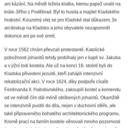
ani kázání. Na městě ležela klatba, kterou papež uvalil na
krále Jiřího z Poděbrad. Byl to husita a majitel Kladského
hrabství. Kouzelný olej se pro Kladské stal důkazem, že
arcibiskup na Kladsko a jeho obyvatele nezapomněl
dokonce ani po své smrti.
V roce 1562 chrám převzali protestanté. Katolické
pobožnosti johanitů tehdy probíhaly jen v kapli sv. Jakuba
a v jižní lodi kostela. Ale už na konci 16. století byli do
Kladska přivedeni jezuité, kteří zahájili intenzivní
rekatolizační akci. V roce 1624, díky podpoře císaře
Ferdinanda II. Habsburského, zakoupili kostel a komendu
od ve městě čím dál méně oblíbených johanitů. Okamžitě
se intenzivně pustili do díla, nejen v duchovní sféře, ale
také připraveného bohatého architektonického programu.
Kromě prací na farním kostele věnovali mnoho pozornosti