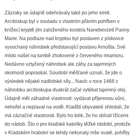
Zázraky se údajně odehrávaly také po jeho smrti.
Arcibiskup byl v souladu s vlastním přáním pohřben v
knížecí kryptě jím založeného kostela Nanebevzetí Panny
Marie. Na podlaze nad kryptou byl postaven z pískovce
vysochaný náhrobek představující postavu Arnošta. Své
místo našel na tumbě zhotovené z červeného mramoru.
Nedávno vztyčený náhrobek ale záhy za tajemných
okolností popraskal. Soudobí měšťané uznali, že jde o
výsledek nějaké nadlidské síly... Navíc v roce 1468 z
náhrobku arcibiskupa dvakrát začal vytékat tajemný olej.
Údajně měl záhadné vlastnosti: vydával příjemnou vůni,
nehořel a neplaval na vodě. Kladští obyvatelé shledali, že
má zázračné vlastnosti. Bylo ho tolik, že ho sbírali lžícemi
do nádob. Šlo o pro kladské katolíky těžké období, protože
v Kladském hrabství se tehdy nekonaly mše svaté, pohřby