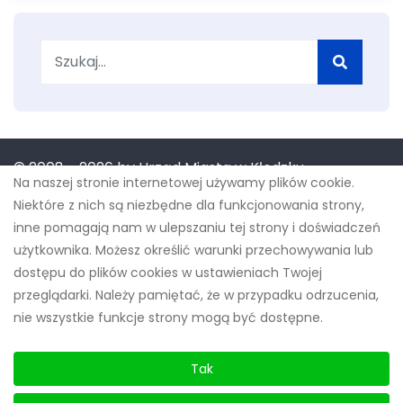
Szukaj
© 2008 -
2026 by Urząd Miasta w Kłodzku
Na naszej stronie internetowej używamy plików cookie.
Niektóre z nich są niezbędne dla funkcjonowania strony,
inne pomagają nam w ulepszaniu tej strony i doświadczeń
użytkownika. Możesz określić warunki przechowywania lub
Projekt "Budowa innowacyjnych e-usług w Gminie
dostępu do plików cookies w ustawieniach Twojej
Miejskiej Kłodzko" współfinansowany przez Unię
przeglądarki. Należy pamiętać, że w przypadku odrzucenia,
nie wszystkie funkcje strony mogą być dostępne.
Europejską ze środków Europejskiego Funduszu
Rozwoju Regionalnego w ramach Regionalnego
Tak
Programu Operacyjnego Województwa
Dolnośląskiego na lata 2014-2020 oraz budżetu