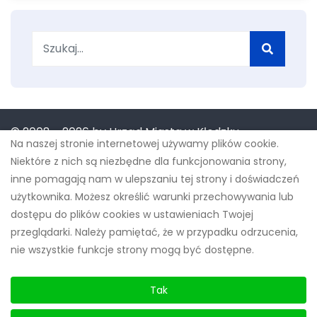
Szukaj
© 2008 -
2026 by Urząd Miasta w Kłodzku
Na naszej stronie internetowej używamy plików cookie.
Niektóre z nich są niezbędne dla funkcjonowania strony,
inne pomagają nam w ulepszaniu tej strony i doświadczeń
użytkownika. Możesz określić warunki przechowywania lub
Projekt "Budowa innowacyjnych e-usług w Gminie
dostępu do plików cookies w ustawieniach Twojej
Miejskiej Kłodzko" współfinansowany przez Unię
przeglądarki. Należy pamiętać, że w przypadku odrzucenia,
nie wszystkie funkcje strony mogą być dostępne.
Europejską ze środków Europejskiego Funduszu
Rozwoju Regionalnego w ramach Regionalnego
Tak
Programu Operacyjnego Województwa
Dolnośląskiego na lata 2014-2020 oraz budżetu