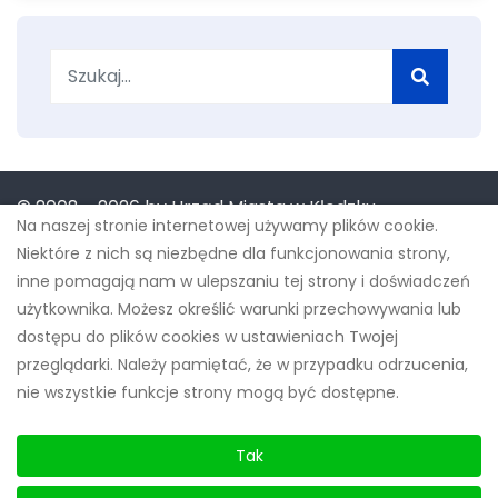
Szukaj
© 2008 -
2026 by Urząd Miasta w Kłodzku
Na naszej stronie internetowej używamy plików cookie.
Niektóre z nich są niezbędne dla funkcjonowania strony,
inne pomagają nam w ulepszaniu tej strony i doświadczeń
użytkownika. Możesz określić warunki przechowywania lub
Projekt "Budowa innowacyjnych e-usług w Gminie
dostępu do plików cookies w ustawieniach Twojej
Miejskiej Kłodzko" współfinansowany przez Unię
przeglądarki. Należy pamiętać, że w przypadku odrzucenia,
nie wszystkie funkcje strony mogą być dostępne.
Europejską ze środków Europejskiego Funduszu
Rozwoju Regionalnego w ramach Regionalnego
Tak
Programu Operacyjnego Województwa
Dolnośląskiego na lata 2014-2020 oraz budżetu